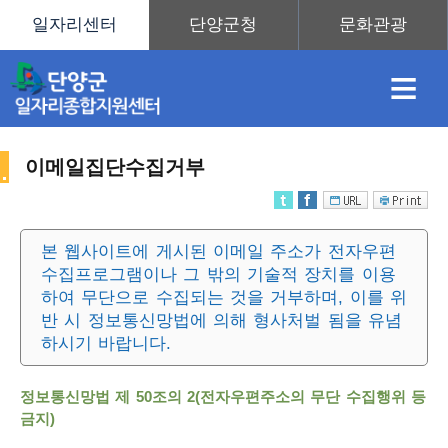
≡
이메일집단수집거부
채
인
직
취
센
본 웹사이트에 게시된 이메일 주소가 전자우편
수집프로그램이나 그 밖의 기술적 장치를 이용
용
재
업
업
터
사
하여 무단으로 수집되는 것을 거부하며, 이를 위
반 시 정보통신망법에 의해 형사처벌 됨을 유념
하시기 바랍니다.
정
정
훈
도
안
정보통신망법 제 50조의 2(전자우편주소의 무단 수집행위 등
이
금지)