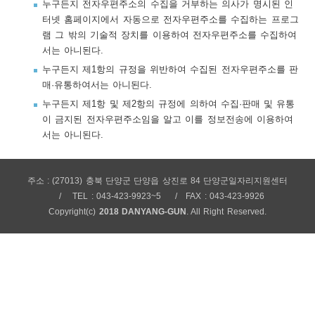
누구든지 전자우편주소의 수집을 거부하는 의사가 명시된 인
보
보
련
우
내
터넷 홈페이지에서 자동으로 전자우편주소를 수집하는 프로그
램 그 밖의 기술적 장치를 이용하여 전자우편주소를 수집하여
서는 아니된다.
트
누구든지 제1항의 규정을 위반하여 수집된 전자우편주소를 판
매·유통하여서는 아니된다.
정
미
누구든지 제1항 및 제2항의 규정에 의하여 수집·판매 및 유통
이 금지된 전자우편주소임을 알고 이를 정보전송에 이용하여
서는 아니된다.
메
보
주소 : (27013) 충북 단양군 단양읍 상진로 84 단양군일자리지원센터
TEL : 043-423-9923~5
FAX : 043-423-9926
Copyright(c)
2018 DANYANG-GUN
. All Right Reserved.
뉴
사
이