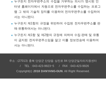
누구든지 전자우편주소의 수집을 거부하는 의사가 명시된 인
보
보
련
우
내
터넷 홈페이지에서 자동으로 전자우편주소를 수집하는 프로그
램 그 밖의 기술적 장치를 이용하여 전자우편주소를 수집하여
서는 아니된다.
트
누구든지 제1항의 규정을 위반하여 수집된 전자우편주소를 판
매·유통하여서는 아니된다.
정
미
누구든지 제1항 및 제2항의 규정에 의하여 수집·판매 및 유통
이 금지된 전자우편주소임을 알고 이를 정보전송에 이용하여
서는 아니된다.
메
보
주소 : (27013) 충북 단양군 단양읍 상진로 84 단양군일자리지원센터
TEL : 043-423-9923~5
FAX : 043-423-9926
Copyright(c)
2018 DANYANG-GUN
. All Right Reserved.
뉴
사
이