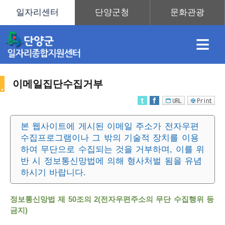
≡
이메일집단수집거부
채
인
직
취
센
본 웹사이트에 게시된 이메일 주소가 전자우편
수집프로그램이나 그 밖의 기술적 장치를 이용
용
재
업
업
터
사
하여 무단으로 수집되는 것을 거부하며, 이를 위
반 시 정보통신망법에 의해 형사처벌 됨을 유념
하시기 바랍니다.
정
정
훈
도
안
정보통신망법 제 50조의 2(전자우편주소의 무단 수집행위 등
이
금지)