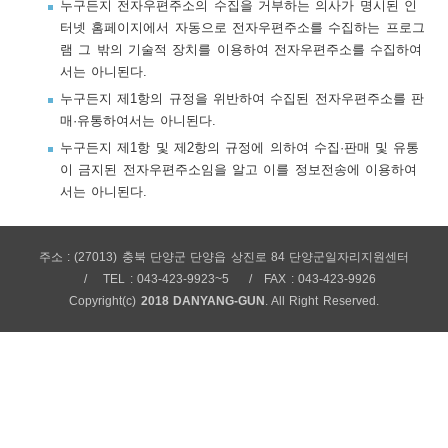
누구든지 전자우편주소의 수집을 거부하는 의사가 명시된 인
보
보
련
우
내
터넷 홈페이지에서 자동으로 전자우편주소를 수집하는 프로그
램 그 밖의 기술적 장치를 이용하여 전자우편주소를 수집하여
서는 아니된다.
트
누구든지 제1항의 규정을 위반하여 수집된 전자우편주소를 판
매·유통하여서는 아니된다.
정
미
누구든지 제1항 및 제2항의 규정에 의하여 수집·판매 및 유통
이 금지된 전자우편주소임을 알고 이를 정보전송에 이용하여
서는 아니된다.
메
보
주소 : (27013) 충북 단양군 단양읍 상진로 84 단양군일자리지원센터
TEL : 043-423-9923~5
FAX : 043-423-9926
Copyright(c)
2018 DANYANG-GUN
. All Right Reserved.
뉴
사
이