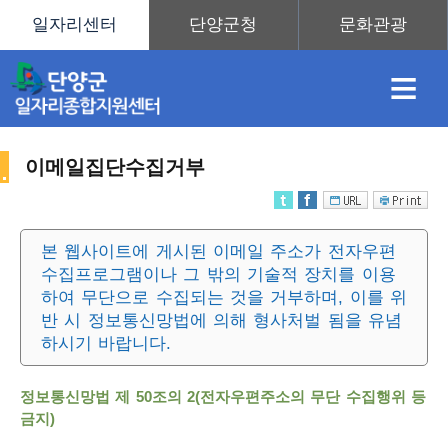
≡
이메일집단수집거부
채
인
직
취
센
본 웹사이트에 게시된 이메일 주소가 전자우편
수집프로그램이나 그 밖의 기술적 장치를 이용
용
재
업
업
터
사
하여 무단으로 수집되는 것을 거부하며, 이를 위
반 시 정보통신망법에 의해 형사처벌 됨을 유념
하시기 바랍니다.
정
정
훈
도
안
정보통신망법 제 50조의 2(전자우편주소의 무단 수집행위 등
이
금지)