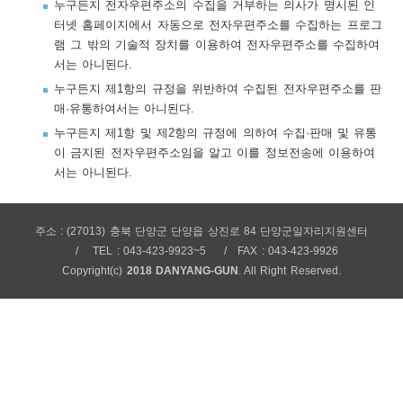
누구든지 전자우편주소의 수집을 거부하는 의사가 명시된 인
보
보
련
우
내
터넷 홈페이지에서 자동으로 전자우편주소를 수집하는 프로그
램 그 밖의 기술적 장치를 이용하여 전자우편주소를 수집하여
서는 아니된다.
트
누구든지 제1항의 규정을 위반하여 수집된 전자우편주소를 판
매·유통하여서는 아니된다.
정
미
누구든지 제1항 및 제2항의 규정에 의하여 수집·판매 및 유통
이 금지된 전자우편주소임을 알고 이를 정보전송에 이용하여
서는 아니된다.
메
보
주소 : (27013) 충북 단양군 단양읍 상진로 84 단양군일자리지원센터
TEL : 043-423-9923~5
FAX : 043-423-9926
Copyright(c)
2018 DANYANG-GUN
. All Right Reserved.
뉴
사
이