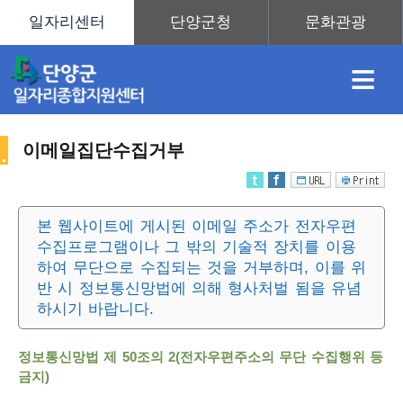
≡
이메일집단수집거부
채
인
직
취
센
본 웹사이트에 게시된 이메일 주소가 전자우편
수집프로그램이나 그 밖의 기술적 장치를 이용
용
재
업
업
터
사
하여 무단으로 수집되는 것을 거부하며, 이를 위
반 시 정보통신망법에 의해 형사처벌 됨을 유념
하시기 바랍니다.
정
정
훈
도
안
정보통신망법 제 50조의 2(전자우편주소의 무단 수집행위 등
이
금지)