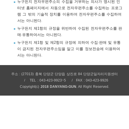
누구든지 전자우편주소의 수집을 거부하는 의사가 명시된 인
보
보
련
우
내
터넷 홈페이지에서 자동으로 전자우편주소를 수집하는 프로그
램 그 밖의 기술적 장치를 이용하여 전자우편주소를 수집하여
서는 아니된다.
트
누구든지 제1항의 규정을 위반하여 수집된 전자우편주소를 판
매·유통하여서는 아니된다.
정
미
누구든지 제1항 및 제2항의 규정에 의하여 수집·판매 및 유통
이 금지된 전자우편주소임을 알고 이를 정보전송에 이용하여
서는 아니된다.
메
보
주소 : (27013) 충북 단양군 단양읍 상진로 84 단양군일자리지원센터
TEL : 043-423-9923~5
FAX : 043-423-9926
Copyright(c)
2018 DANYANG-GUN
. All Right Reserved.
뉴
사
이