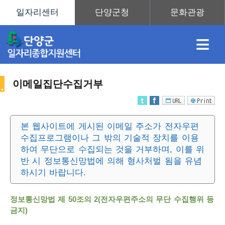
≡
이메일집단수집거부
채
인
직
취
센
본 웹사이트에 게시된 이메일 주소가 전자우편
수집프로그램이나 그 밖의 기술적 장치를 이용
용
재
업
업
터
사
하여 무단으로 수집되는 것을 거부하며, 이를 위
반 시 정보통신망법에 의해 형사처벌 됨을 유념
하시기 바랍니다.
정
정
훈
도
안
정보통신망법 제 50조의 2(전자우편주소의 무단 수집행위 등
이
금지)