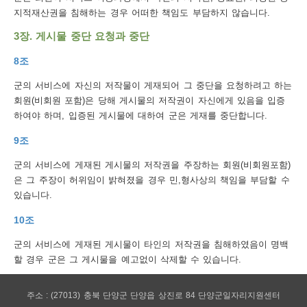
보
지적재산권을 침해하는 경우 어떠한 책임도 부담하지 않습니다.
호
3장. 게시물 중단 요청과 중단
정
8조
책
군의 서비스에 자신의 저작물이 게재되어 그 중단을 요청하려고 하는
이
회원(비회원 포함)은 당해 게시물의 저작권이 자신에게 있음을 입증
하여야 하며, 입증된 게시물에 대하여 군은 게재를 중단합니다.
메
9조
일
집
군의 서비스에 게재된 게시물의 저작권을 주장하는 회원(비회원포함)
은 그 주장이 허위임이 밝혀졌을 경우 민,형사상의 책임을 부담할 수
단
있습니다.
수
10조
집
군의 서비스에 게재된 게시물이 타인의 저작권을 침해하였음이 명백
거
할 경우 군은 그 게시물을 예고없이 삭제할 수 있습니다.
부
주소 : (27013) 충북 단양군 단양읍 상진로 84 단양군일자리지원센터
뷰