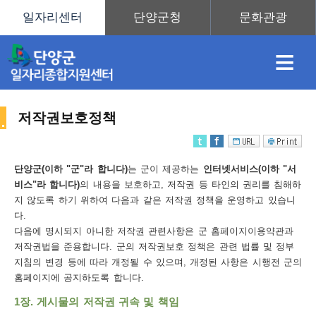
≡
저작권보호정책
채
인
직
취
센
단양군(이하 "군"라 합니다)
는 군이 제공하는
인터넷서비스(이하 "서
비스"라 합니다)
의 내용을 보호하고, 저작권 등 타인의 권리를 침해하
용
재
업
업
터
지 않도록 하기 위하여 다음과 같은 저작권 정책을 운영하고 있습니
사
다.
다음에 명시되지 아니한 저작권 관련사항은 군 홈페이지이용약관과
저작권법을 준용합니다. 군의 저작권보호 정책은 관련 법률 및 정부
지침의 변경 등에 따라 개정될 수 있으며, 개정된 사항은 시행전 군의
정
정
훈
도
안
홈페이지에 공지하도록 합니다.
이
1장. 게시물의 저작권 귀속 및 책임