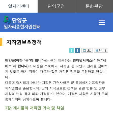
≡
저작권보호정책
채
인
직
취
센
단양군(이하 "군"라 합니다)
는 군이 제공하는
인터넷서비스(이하 "서
비스"라 합니다)
의 내용을 보호하고, 저작권 등 타인의 권리를 침해하
용
재
업
업
터
지 않도록 하기 위하여 다음과 같은 저작권 정책을 운영하고 있습니
사
다.
다음에 명시되지 아니한 저작권 관련사항은 군 홈페이지이용약관과
저작권법을 준용합니다. 군의 저작권보호 정책은 관련 법률 및 정부
지침의 변경 등에 따라 개정될 수 있으며, 개정된 사항은 시행전 군의
정
정
훈
도
안
홈페이지에 공지하도록 합니다.
이
1장. 게시물의 저작권 귀속 및 책임