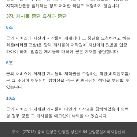
보
지적재산권을 침해하는 경우 어떠한 책임도 부담하지 않습니다.
호
3장. 게시물 중단 요청과 중단
정
8조
책
군의 서비스에 자신의 저작물이 게재되어 그 중단을 요청하려고 하는
이
회원(비회원 포함)은 당해 게시물의 저작권이 자신에게 있음을 입증
하여야 하며, 입증된 게시물에 대하여 군은 게재를 중단합니다.
메
9조
일
집
군의 서비스에 게재된 게시물의 저작권을 주장하는 회원(비회원포함)
은 그 주장이 허위임이 밝혀졌을 경우 민,형사상의 책임을 부담할 수
단
있습니다.
수
10조
집
군의 서비스에 게재된 게시물이 타인의 저작권을 침해하였음이 명백
거
할 경우 군은 그 게시물을 예고없이 삭제할 수 있습니다.
부
주소 : (27013) 충북 단양군 단양읍 상진로 84 단양군일자리지원센터
뷰