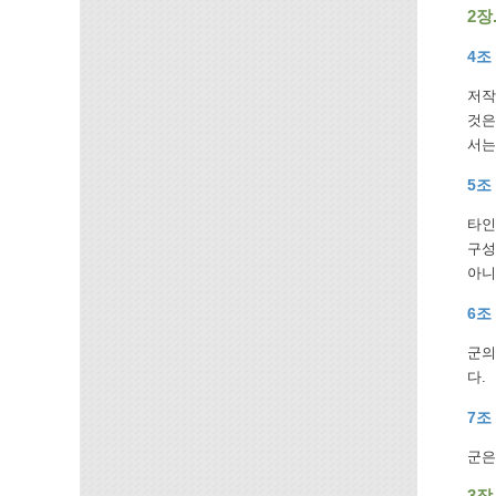
2장
4조
저작
것은
서는
5조
타인
구성
아니
6조
군의
다.
7조
군은
3장