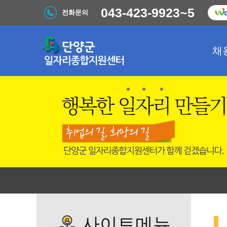
043-423-9923~5
전화문의
채
사이트메뉴