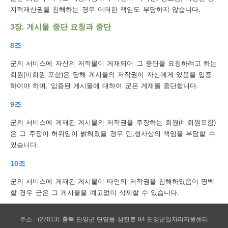
보
지적재산권을 침해하는 경우 어떠한 책임도 부담하지 않습니다.
호
3장. 게시물 중단 요청과 중단
정
8조
책
군의 서비스에 자신의 저작물이 게재되어 그 중단을 요청하려고 하는
이
회원(비회원 포함)은 당해 게시물의 저작권이 자신에게 있음을 입증
하여야 하며, 입증된 게시물에 대하여 군은 게재를 중단합니다.
메
9조
일
집
군의 서비스에 게재된 게시물의 저작권을 주장하는 회원(비회원포함)
은 그 주장이 허위임이 밝혀졌을 경우 민,형사상의 책임을 부담할 수
단
있습니다.
수
10조
집
군의 서비스에 게재된 게시물이 타인의 저작권을 침해하였음이 명백
거
할 경우 군은 그 게시물을 예고없이 삭제할 수 있습니다.
부
주소 : (27013) 충북 단양군 단양읍 상진로 84 단양군일자리지원센터
뷰