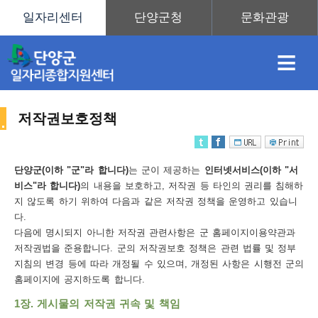
≡
저작권보호정책
채
인
직
취
센
단양군(이하 "군"라 합니다)
는 군이 제공하는
인터넷서비스(이하 "서
비스"라 합니다)
의 내용을 보호하고, 저작권 등 타인의 권리를 침해하
용
재
업
업
터
지 않도록 하기 위하여 다음과 같은 저작권 정책을 운영하고 있습니
사
다.
다음에 명시되지 아니한 저작권 관련사항은 군 홈페이지이용약관과
저작권법을 준용합니다. 군의 저작권보호 정책은 관련 법률 및 정부
지침의 변경 등에 따라 개정될 수 있으며, 개정된 사항은 시행전 군의
정
정
훈
도
안
홈페이지에 공지하도록 합니다.
이
1장. 게시물의 저작권 귀속 및 책임