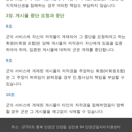
보
지적재산권을 침해하는 경우 어떠한 책임도 부담하지 않습니다.
호
3장. 게시물 중단 요청과 중단
정
8조
책
군의 서비스에 자신의 저작물이 게재되어 그 중단을 요청하려고 하는
이
회원(비회원 포함)은 당해 게시물의 저작권이 자신에게 있음을 입증
하여야 하며, 입증된 게시물에 대하여 군은 게재를 중단합니다.
메
9조
일
집
군의 서비스에 게재된 게시물의 저작권을 주장하는 회원(비회원포함)
은 그 주장이 허위임이 밝혀졌을 경우 민,형사상의 책임을 부담할 수
단
있습니다.
수
10조
집
군의 서비스에 게재된 게시물이 타인의 저작권을 침해하였음이 명백
거
할 경우 군은 그 게시물을 예고없이 삭제할 수 있습니다.
부
주소 : (27013) 충북 단양군 단양읍 상진로 84 단양군일자리지원센터
뷰