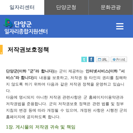
≡
저작권보호정책
채
인
직
취
센
단양군(이하 "군"라 합니다)
는 군이 제공하는
인터넷서비스(이하 "서
비스"라 합니다)
의 내용을 보호하고, 저작권 등 타인의 권리를 침해하
용
재
업
업
터
지 않도록 하기 위하여 다음과 같은 저작권 정책을 운영하고 있습니
사
다.
다음에 명시되지 아니한 저작권 관련사항은 군 홈페이지이용약관과
저작권법을 준용합니다. 군의 저작권보호 정책은 관련 법률 및 정부
지침의 변경 등에 따라 개정될 수 있으며, 개정된 사항은 시행전 군의
정
정
훈
도
안
홈페이지에 공지하도록 합니다.
이
1장. 게시물의 저작권 귀속 및 책임