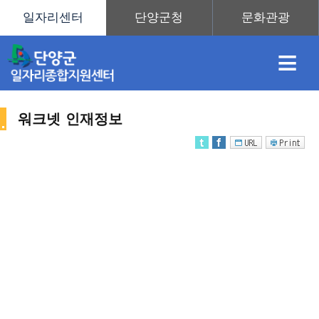
≡
워크넷 인재정보
채
인
직
취
센
용
재
업
업
터
인
정
정
훈
도
안
재