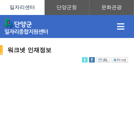
≡
워크넷 인재정보
채
인
직
취
센
용
재
업
업
터
인
정
정
훈
도
안
재