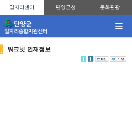
≡
워크넷 인재정보
채
인
직
취
센
용
재
업
업
터
인
정
정
훈
도
안
재