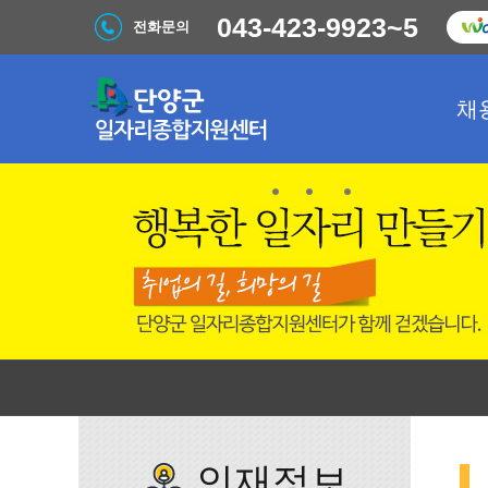
043-423-9923~5
전화문의
채
인재정보