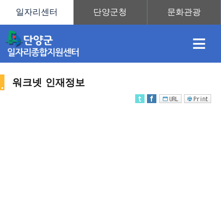
≡
워크넷 인재정보
채
인
직
취
센
용
재
업
업
터
인
정
정
훈
도
안
재