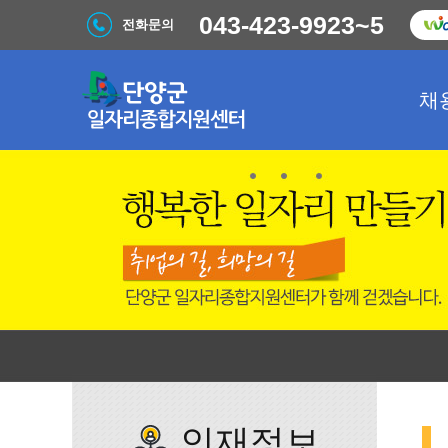
043-423-9923~5
전화문의
채
인재정보