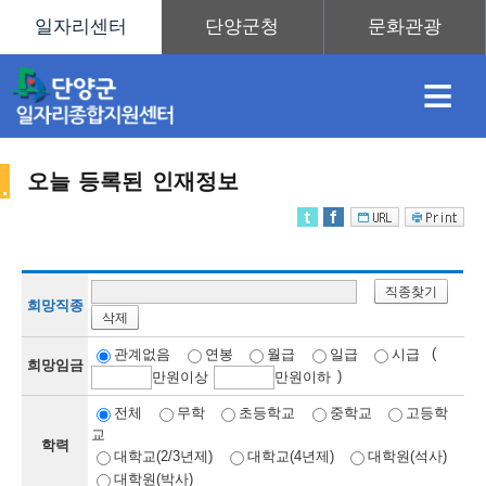
≡
오늘 등록된 인재정보
채
인
직
취
센
직종찾기
용
재
업
업
터
희망직종
삭제
인
(
관계없음
연봉
월급
일급
시급
희망임금
)
만
원이상
만
원이하
정
정
훈
도
안
전체
무학
초등학교
중학교
고등학
교
학력
재
대학교(2/3년제)
대학교(4년제)
대학원(석사)
대학원(박사)