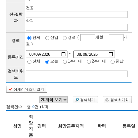
전공 :
보
보
련
우
내
전공/학
과
학과 :
정
(
개월 ~
개
전체
신입
경력
정
미
경력
월 )
~
등록기간
전체
오늘
1주이내
2주이내
한달
보
보
검색키워
드
상세검색조건 열기
인
검색하기
검색초기화
재
검색건수 : 총
0
건 (1/0)
검
희
색
망
성명
경력
희망근무지역
학력
등록일
직
종