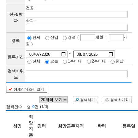
전공 :
보
보
련
우
내
전공/학
과
학과 :
정
(
개월 ~
개
전체
신입
경력
정
미
경력
월 )
~
등록기간
전체
오늘
1주이내
2주이내
한달
보
보
검색키워
드
상세검색조건 열기
인
검색하기
검색초기화
재
검색건수 : 총
0
건 (1/0)
검
희
색
망
성명
경력
희망근무지역
학력
등록일
직
종