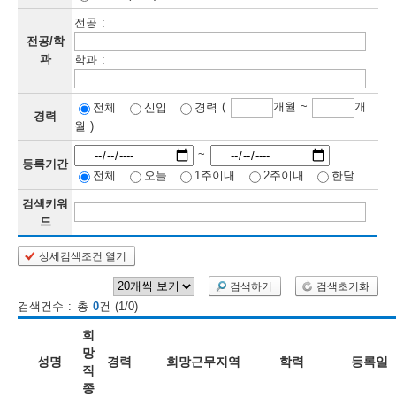
전공 :
보
보
련
우
내
전공/학
과
학과 :
정
(
개월 ~
개
전체
신입
경력
정
미
경력
월 )
~
등록기간
전체
오늘
1주이내
2주이내
한달
보
보
검색키워
드
상세검색조건 열기
인
검색하기
검색초기화
재
검색건수 : 총
0
건 (1/0)
검
희
색
망
성명
경력
희망근무지역
학력
등록일
직
종