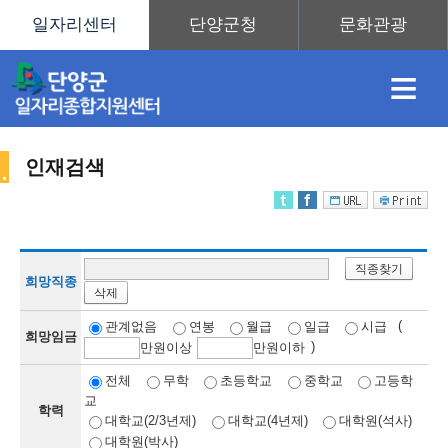
≡
인재검색
채
인
직
취
센
직종찾기
용
재
업
업
터
희망직종
삭제
인
(
관계없음
연봉
월급
일급
시급
희망임금
)
만
원이상
만
원이하
정
정
훈
도
안
전체
무학
초등학교
중학교
고등학
교
학력
재
대학교(2/3년제)
대학교(4년제)
대학원(석사)
대학원(박사)