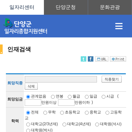
≡
인재검색
채
인
직
취
센
직종찾기
용
재
업
업
터
희망직종
삭제
인
(
관계없음
연봉
월급
일급
시급
희망임금
)
만
원이상
만
원이하
정
정
훈
도
안
전체
무학
초등학교
중학교
고등학
교
학력
재
대학교(2/3년제)
대학교(4년제)
대학원(석사)
대학원(박사)