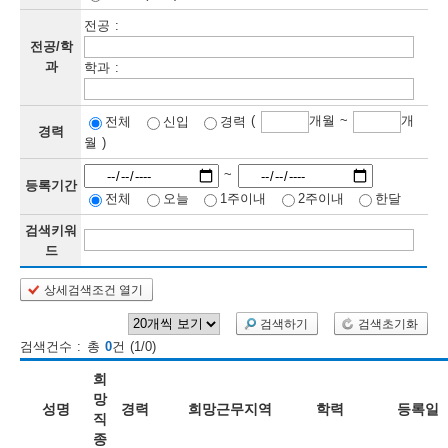
전공 :
보
보
련
우
내
전공/학
과
학과 :
정
(
개월 ~
개
전체
신입
경력
정
미
경력
월 )
~
등록기간
전체
오늘
1주이내
2주이내
한달
보
보
검색키워
드
상세검색조건 열기
인
검색하기
검색초기화
재
검색건수 : 총
0
건 (1/0)
검
희
색
망
성명
경력
희망근무지역
학력
등록일
직
종