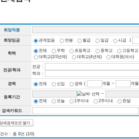
희망직종
(
희망임금
관계없음
연봉
월급
일급
시급
전체
무학
초등학교
중학교
고등학교
학력
대학교(2/3년제)
대학교(4년제)
대학원(석사)
전공 :
전공/학과
학과 :
(
개월 ~
경력
전체
신입
경력
~
등록기간
전체
오늘
1주이내
2주이내
한달
검색키워드
상세검색조건 열기
건수 : 총
0
건 (1/0)