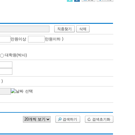
직종찾기
삭제
)
만
원이상
만
원이하
대학원(박사)
개월 )
검색하기
검색초기화