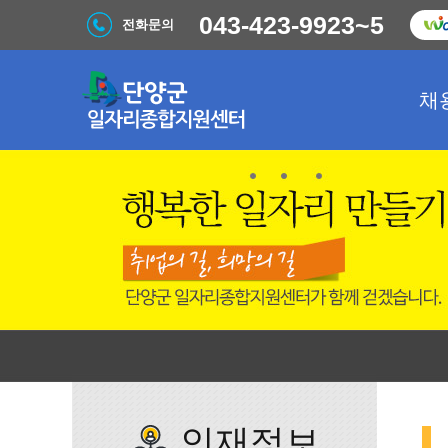
043-423-9923~5
전화문의
채
인재정보