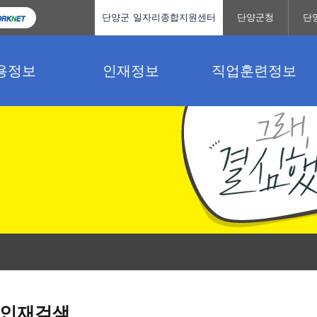
단양군 일자리종합지원센터
단양군청
단
용정보
인재정보
직업훈련정보
인재검색