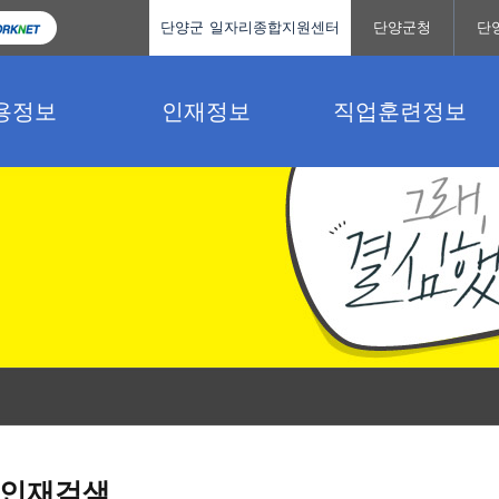
단양군 일자리종합지원센터
단양군청
단
용정보
인재정보
직업훈련정보
인재검색