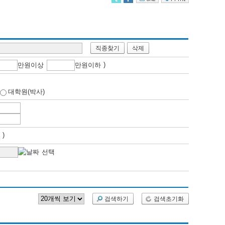
직종찾기
삭제
)
만
원이상
만
원이하
대학원(박사)
개월 )
검색하기
검색초기화