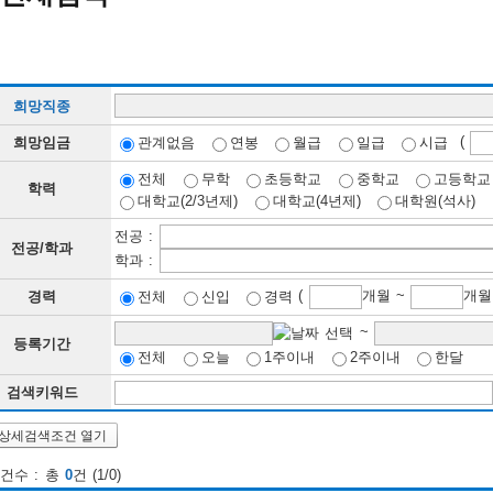
희망직종
(
희망임금
관계없음
연봉
월급
일급
시급
전체
무학
초등학교
중학교
고등학교
학력
대학교(2/3년제)
대학교(4년제)
대학원(석사)
전공 :
전공/학과
학과 :
(
개월 ~
경력
전체
신입
경력
~
등록기간
전체
오늘
1주이내
2주이내
한달
검색키워드
상세검색조건 열기
건수 : 총
0
건 (1/0)