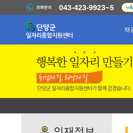
043-423-9923~5
전화문의
채
인재정보