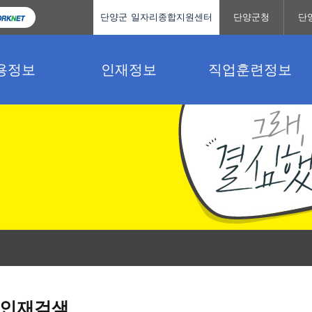
단양군 일자리종합지원센터
단양군청
단
용정보
인재정보
직업훈련정보
인재검색