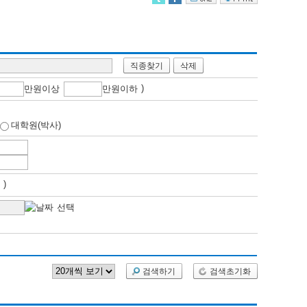
직종찾기
삭제
)
만
원이상
만
원이하
대학원(박사)
개월 )
검색하기
검색초기화