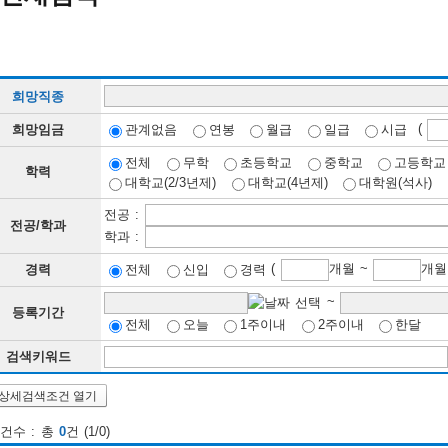
희망직종
(
희망임금
관계없음
연봉
월급
일급
시급
전체
무학
초등학교
중학교
고등학교
학력
대학교(2/3년제)
대학교(4년제)
대학원(석사)
전공 :
전공/학과
학과 :
(
개월 ~
경력
전체
신입
경력
~
등록기간
전체
오늘
1주이내
2주이내
한달
검색키워드
상세검색조건 열기
건수 : 총
0
건 (1/0)