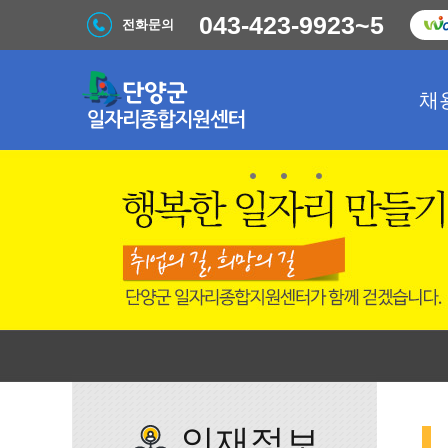
043-423-9923~5
전화문의
채
인재정보