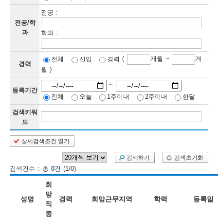
전공 :
보
보
련
우
내
전공/학
과
학과 :
정
(
개월 ~
개
전체
신입
경력
정
미
경력
월 )
~
등록기간
전체
오늘
1주이내
2주이내
한달
보
보
검색키워
드
상세검색조건 열기
인
검색하기
검색초기화
재
검색건수 : 총
0
건 (1/0)
검
희
색
망
성명
경력
희망근무지역
학력
등록일
직
종