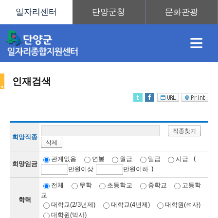
≡
인재검색
채
인
직
취
센
직종찾기
용
재
업
업
터
희망직종
삭제
인
(
관계없음
연봉
월급
일급
시급
희망임금
)
만
원이상
만
원이하
정
정
훈
도
안
전체
무학
초등학교
중학교
고등학
교
학력
재
대학교(2/3년제)
대학교(4년제)
대학원(석사)
대학원(박사)