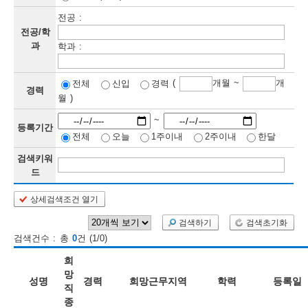
전공 :
보
보
련
우
내
전공/학
과
학과 :
정
(
개월 ~
개
전체
신입
경력
정
미
경력
월 )
~
등록기간
전체
오늘
1주이내
2주이내
한달
보
보
검색키워
드
상세검색조건 열기
인
검색하기
검색초기화
재
검색건수 : 총
0
건 (1/0)
검
희
색
망
성명
경력
희망근무지역
학력
등록일
직
종