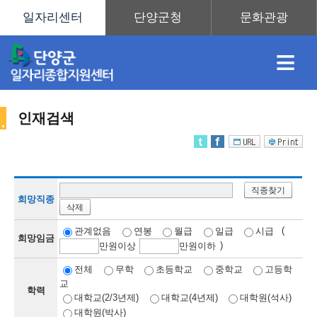
≡
인재검색
채
인
직
취
센
직종찾기
용
재
업
업
터
희망직종
삭제
인
(
관계없음
연봉
월급
일급
시급
희망임금
)
만
원이상
만
원이하
정
정
훈
도
안
전체
무학
초등학교
중학교
고등학
교
학력
재
대학교(2/3년제)
대학교(4년제)
대학원(석사)
대학원(박사)