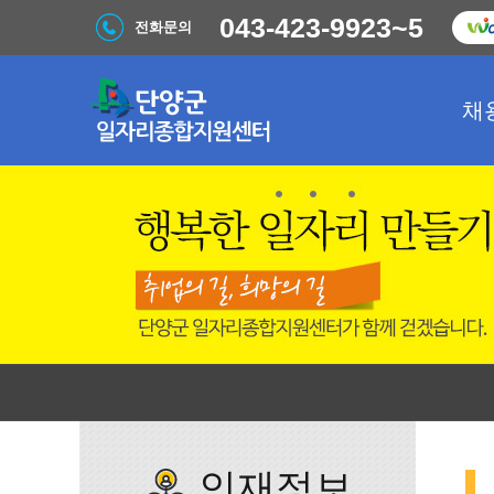
043-423-9923~5
전화문의
채
인재정보