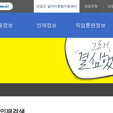
단양군 일자리종합지원센터
단양군청
단
용정보
인재정보
직업훈련정보
인재검색