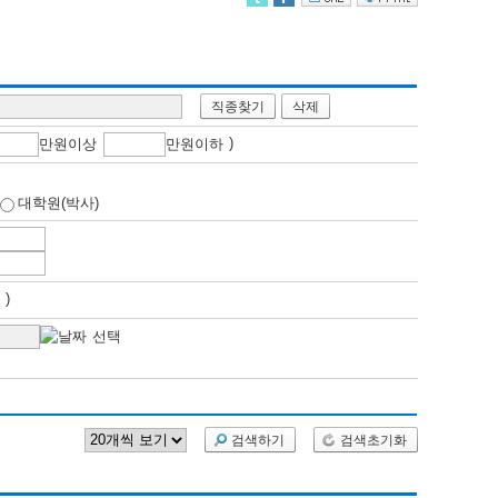
직종찾기
삭제
)
만
원이상
만
원이하
대학원(박사)
개월 )
검색하기
검색초기화