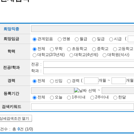
희망직종
(
희망임금
관계없음
연봉
월급
일급
시급
전체
무학
초등학교
중학교
고등학교
학력
대학교(2/3년제)
대학교(4년제)
대학원(석사)
전공 :
전공/학과
학과 :
(
개월 ~
경력
전체
신입
경력
~
등록기간
전체
오늘
1주이내
2주이내
한달
검색키워드
상세검색조건 열기
건수 : 총
0
건 (1/0)