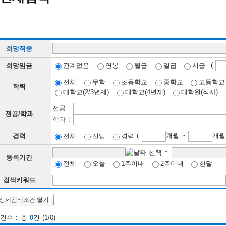
희망직종
(
희망임금
관계없음
연봉
월급
일급
시급
전체
무학
초등학교
중학교
고등학교
학력
대학교(2/3년제)
대학교(4년제)
대학원(석사)
전공 :
전공/학과
학과 :
(
개월 ~
경력
전체
신입
경력
~
등록기간
전체
오늘
1주이내
2주이내
한달
검색키워드
상세검색조건 열기
건수 : 총
0
건 (1/0)