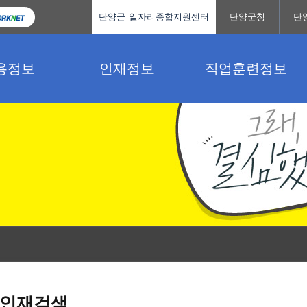
단양군 일자리종합지원센터
단양군청
단
용정보
인재정보
직업훈련정보
인재검색