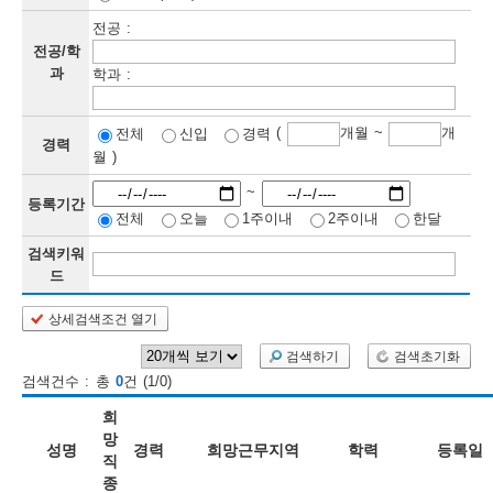
전공 :
보
보
련
우
내
전공/학
과
학과 :
정
(
개월 ~
개
전체
신입
경력
정
미
경력
월 )
~
등록기간
전체
오늘
1주이내
2주이내
한달
보
보
검색키워
드
상세검색조건 열기
인
검색하기
검색초기화
재
검색건수 : 총
0
건 (1/0)
검
희
색
망
성명
경력
희망근무지역
학력
등록일
직
종