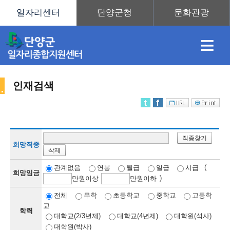
≡
인재검색
채
인
직
취
센
직종찾기
용
재
업
업
터
희망직종
삭제
인
(
관계없음
연봉
월급
일급
시급
희망임금
)
만
원이상
만
원이하
정
정
훈
도
안
전체
무학
초등학교
중학교
고등학
교
학력
재
대학교(2/3년제)
대학교(4년제)
대학원(석사)
대학원(박사)