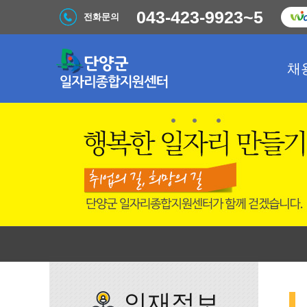
043-423-9923~5
전화문의
채
인재정보