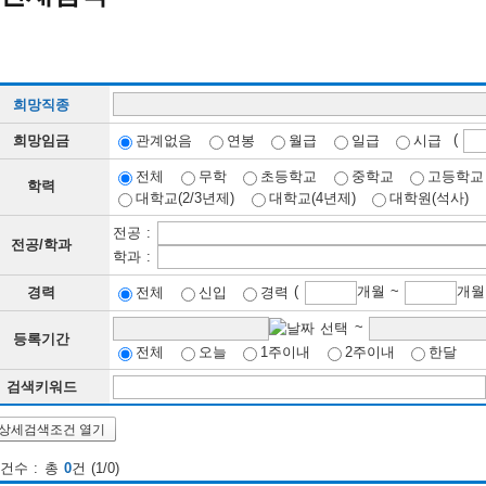
희망직종
(
희망임금
관계없음
연봉
월급
일급
시급
전체
무학
초등학교
중학교
고등학교
학력
대학교(2/3년제)
대학교(4년제)
대학원(석사)
전공 :
전공/학과
학과 :
(
개월 ~
경력
전체
신입
경력
~
등록기간
전체
오늘
1주이내
2주이내
한달
검색키워드
상세검색조건 열기
건수 : 총
0
건 (1/0)