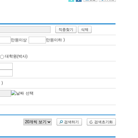
직종찾기
삭제
)
만
원이상
만
원이하
대학원(박사)
개월 )
검색하기
검색초기화