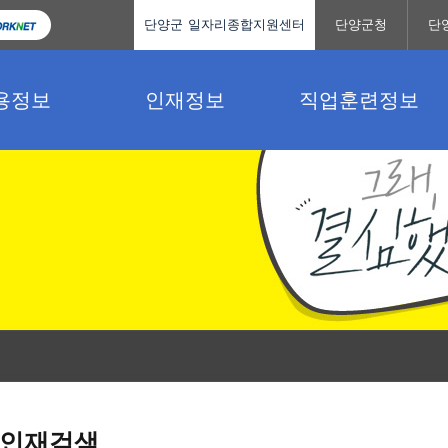
단양군 일자리종합지원센터
단양군청
단
용정보
인재정보
직업훈련정보
인재검색