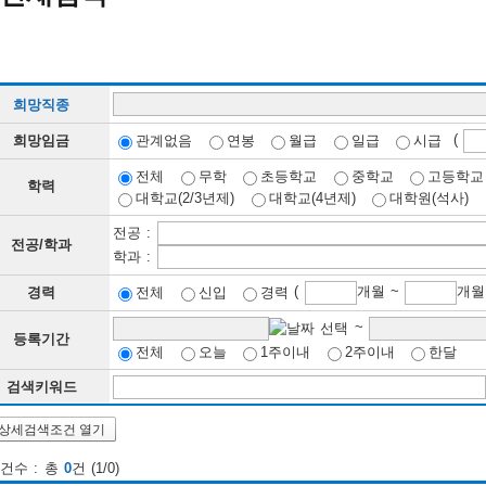
희망직종
(
희망임금
관계없음
연봉
월급
일급
시급
전체
무학
초등학교
중학교
고등학교
학력
대학교(2/3년제)
대학교(4년제)
대학원(석사)
전공 :
전공/학과
학과 :
(
개월 ~
경력
전체
신입
경력
~
등록기간
전체
오늘
1주이내
2주이내
한달
검색키워드
상세검색조건 열기
건수 : 총
0
건 (1/0)