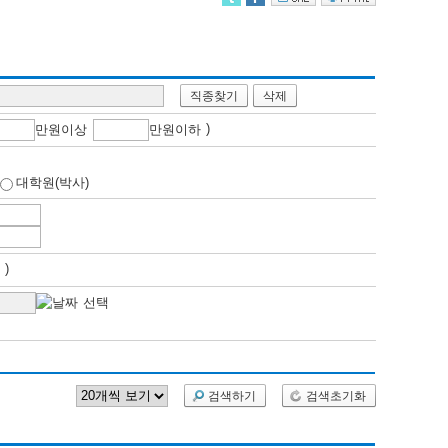
직종찾기
삭제
)
만
원이상
만
원이하
대학원(박사)
개월 )
검색하기
검색초기화