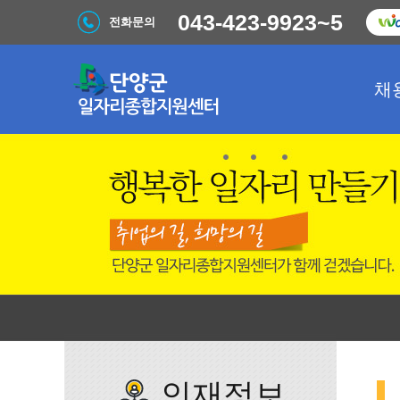
043-423-9923~5
전화문의
채
인재정보