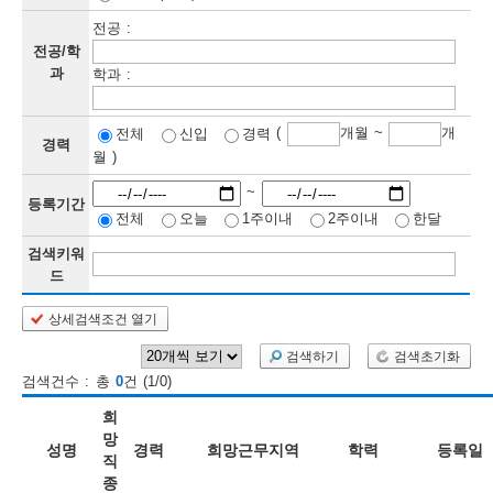
전공 :
보
보
련
우
내
전공/학
과
학과 :
정
(
개월 ~
개
전체
신입
경력
정
미
경력
월 )
~
등록기간
전체
오늘
1주이내
2주이내
한달
보
보
검색키워
드
상세검색조건 열기
인
검색하기
검색초기화
재
검색건수 : 총
0
건 (1/0)
검
희
색
망
성명
경력
희망근무지역
학력
등록일
직
종