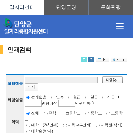
≡
인재검색
채
인
직
취
센
직종찾기
용
재
업
업
터
희망직종
삭제
인
(
관계없음
연봉
월급
일급
시급
희망임금
)
만
원이상
만
원이하
정
정
훈
도
안
전체
무학
초등학교
중학교
고등학
교
학력
재
대학교(2/3년제)
대학교(4년제)
대학원(석사)
대학원(박사)