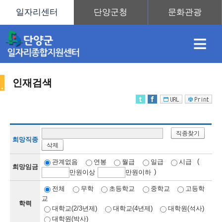
≡
인재검색
채
인
직
취
센
직종찾기
용
재
업
업
터
희망직종
삭제
인
(
관계없음
연봉
월급
일급
시급
희망임금
)
만
원이상
만
원이하
정
정
훈
도
안
전체
무학
초등학교
중학교
고등학
교
학력
재
대학교(2/3년제)
대학교(4년제)
대학원(석사)
대학원(박사)