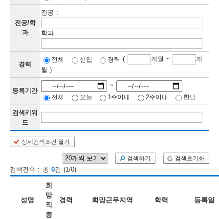
전공 :
보
보
련
우
내
전공/학
과
학과 :
정
(
개월 ~
개
전체
신입
경력
정
미
경력
월 )
~
등록기간
전체
오늘
1주이내
2주이내
한달
보
보
검색키워
드
상세검색조건 열기
인
검색하기
검색초기화
재
검색건수 : 총
0
건 (1/0)
검
희
색
망
성명
경력
희망근무지역
학력
등록일
직
종