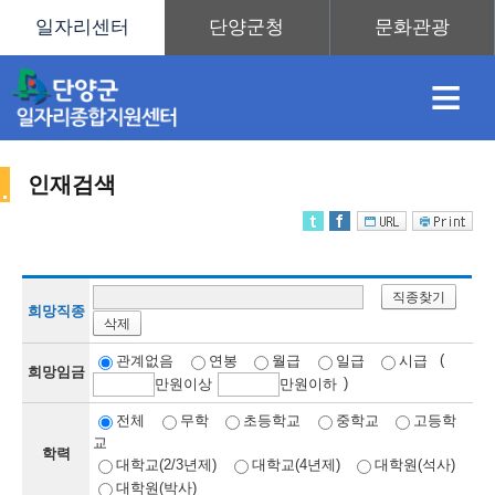
≡
인재검색
채
인
직
취
센
직종찾기
용
재
업
업
터
희망직종
삭제
인
(
관계없음
연봉
월급
일급
시급
희망임금
)
만
원이상
만
원이하
정
정
훈
도
안
전체
무학
초등학교
중학교
고등학
교
학력
재
대학교(2/3년제)
대학교(4년제)
대학원(석사)
대학원(박사)