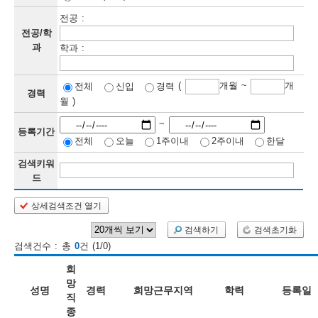
전공 :
보
보
련
우
내
전공/학
과
학과 :
정
(
개월 ~
개
전체
신입
경력
정
미
경력
월 )
~
등록기간
전체
오늘
1주이내
2주이내
한달
보
보
검색키워
드
상세검색조건 열기
인
검색하기
검색초기화
재
검색건수 : 총
0
건 (1/0)
검
희
색
망
성명
경력
희망근무지역
학력
등록일
직
종