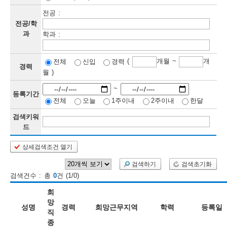
전공 :
보
보
련
우
내
전공/학
과
학과 :
정
(
개월 ~
개
전체
신입
경력
정
미
경력
월 )
~
등록기간
전체
오늘
1주이내
2주이내
한달
보
보
검색키워
드
상세검색조건 열기
인
검색하기
검색초기화
재
검색건수 : 총
0
건 (1/0)
검
희
색
망
성명
경력
희망근무지역
학력
등록일
직
종