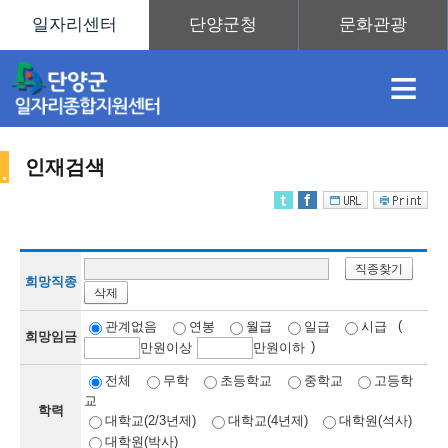
≡
인재검색
채
인
직
취
센
직종찾기
용
재
업
업
터
희망직종
삭제
인
(
관계없음
연봉
월급
일급
시급
희망임금
)
만
원이상
만
원이하
정
정
훈
도
안
전체
무학
초등학교
중학교
고등학
교
학력
재
대학교(2/3년제)
대학교(4년제)
대학원(석사)
대학원(박사)