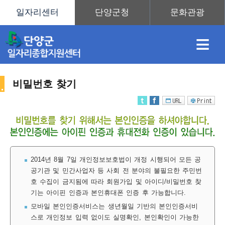
≡
비밀번호 찾기
채
인
직
취
센
용
재
업
업
터
2014년 8월 7일 개인정보보호법이 개정 시행되어 모든 공
공기관 및 민간사업자 등 사회 전 분야의 불필요한 주민번
호 수집이 금지됨에 따라 회원가입 및 아이디/비밀번호 찾
정
정
훈
도
안
기는 아이핀 인증과 본인휴대폰 인증 후 가능합니다.
모바일 본인인증서비스는 생년월일 기반의 본인인증서비
스로 개인정보 입력 없이도 실명확인, 본인확인이 가능한