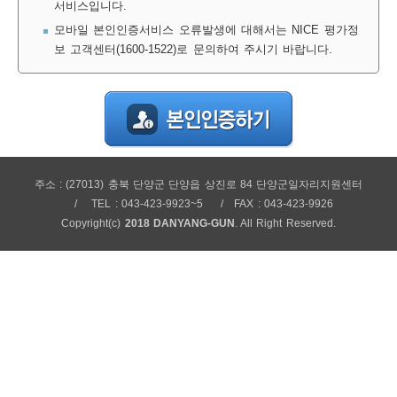
서비스입니다.
보
보
련
우
내
모바일 본인인증서비스 오류발생에 대해서는 NICE 평가정
보 고객센터(1600-1522)로 문의하여 주시기 바랍니다.
정
미
주소 : (27013) 충북 단양군 단양읍 상진로 84 단양군일자리지원센터
보
TEL : 043-423-9923~5
FAX : 043-423-9926
Copyright(c)
2018 DANYANG-GUN
. All Right Reserved.