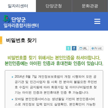
≡
비밀번호 찾기
채
인
직
취
센
용
재
업
업
터
2014년 8월 7일 개인정보보호법이 개정 시행되어 모든 공
공기관 및 민간사업자 등 사회 전 분야의 불필요한 주민번
호 수집이 금지됨에 따라 회원가입 및 아이디/비밀번호 찾
정
정
훈
도
안
기는 아이핀 인증과 본인휴대폰 인증 후 가능합니다.
모바일 본인인증서비스는 생년월일 기반의 본인인증서비
스로 개인정보 입력 없이도 실명확인, 본인확인이 가능한