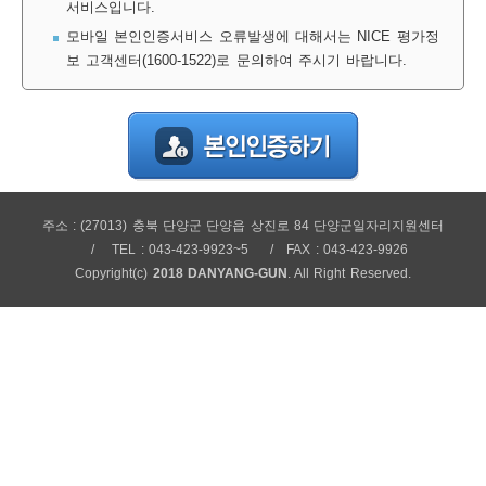
서비스입니다.
보
보
련
우
내
모바일 본인인증서비스 오류발생에 대해서는 NICE 평가정
보 고객센터(1600-1522)로 문의하여 주시기 바랍니다.
정
미
주소 : (27013) 충북 단양군 단양읍 상진로 84 단양군일자리지원센터
보
TEL : 043-423-9923~5
FAX : 043-423-9926
Copyright(c)
2018 DANYANG-GUN
. All Right Reserved.