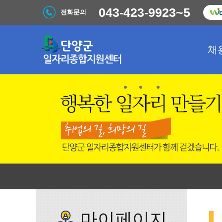
043-423-9923~5
전화문의
채
마이페이지