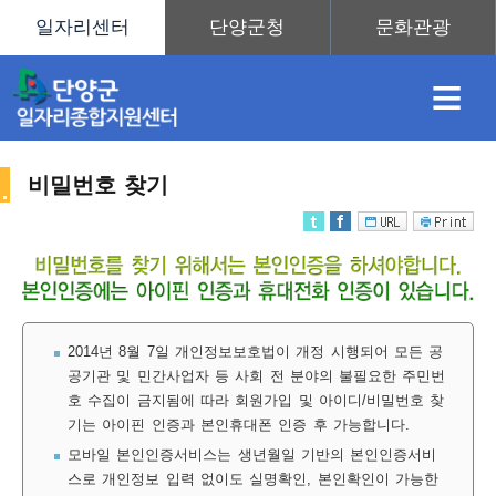
≡
비밀번호 찾기
채
인
직
취
센
용
재
업
업
터
2014년 8월 7일 개인정보보호법이 개정 시행되어 모든 공
공기관 및 민간사업자 등 사회 전 분야의 불필요한 주민번
호 수집이 금지됨에 따라 회원가입 및 아이디/비밀번호 찾
정
정
훈
도
안
기는 아이핀 인증과 본인휴대폰 인증 후 가능합니다.
모바일 본인인증서비스는 생년월일 기반의 본인인증서비
스로 개인정보 입력 없이도 실명확인, 본인확인이 가능한