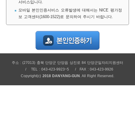
서비스입니다.
보
보
련
우
내
모바일 본인인증서비스 오류발생에 대해서는 NICE 평가정
보 고객센터(1600-1522)로 문의하여 주시기 바랍니다.
정
미
주소 : (27013) 충북 단양군 단양읍 상진로 84 단양군일자리지원센터
보
TEL : 043-423-9923~5
FAX : 043-423-9926
Copyright(c)
2018 DANYANG-GUN
. All Right Reserved.