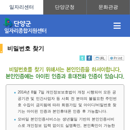
≡
비밀번호 찾기
채
인
직
취
센
용
재
업
업
터
2014년 8월 7일 개인정보보호법이 개정 시행되어 모든 공
공기관 및 민간사업자 등 사회 전 분야의 불필요한 주민번
호 수집이 금지됨에 따라 회원가입 및 아이디/비밀번호 찾
정
정
훈
도
안
기는 아이핀 인증과 본인휴대폰 인증 후 가능합니다.
모바일 본인인증서비스는 생년월일 기반의 본인인증서비
스로 개인정보 입력 없이도 실명확인, 본인확인이 가능한