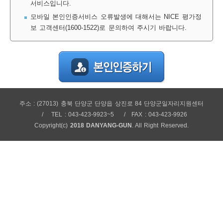
서비스입니다.
보
보
련
우
내
모바일 본인인증서비스 오류발생에 대해서는 NICE 평가정
보 고객센터(1600-1522)로 문의하여 주시기 바랍니다.
정
미
주소 : (27013) 충북 단양군 단양읍 상진로 84 단양군일자리지원센터
보
TEL : 043-423-9923~5
FAX : 043-423-9926
Copyright(c)
2018 DANYANG-GUN
. All Right Reserved.