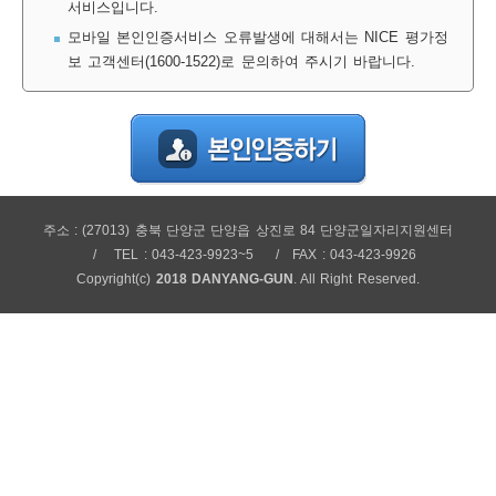
서비스입니다.
보
보
련
우
내
모바일 본인인증서비스 오류발생에 대해서는 NICE 평가정
보 고객센터(1600-1522)로 문의하여 주시기 바랍니다.
정
미
주소 : (27013) 충북 단양군 단양읍 상진로 84 단양군일자리지원센터
보
TEL : 043-423-9923~5
FAX : 043-423-9926
Copyright(c)
2018 DANYANG-GUN
. All Right Reserved.