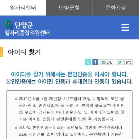
≡
아이디 찾기
채
인
직
취
센
용
재
업
업
터
2014년 8월 7일 개인정보보호법이 개정 시행되어 모든 공
공기관 및 민간사업자 등 사회 전 분야의 불필요한 주민번
호 수집이 금지됨에 따라 회원가입 및 아이디/비밀번호 찾
정
정
훈
도
안
기는 아이핀 인증과 본인휴대폰 인증 후 가능합니다.
모바일 본인인증서비스는 생년월일 기반의 본인인증서비
스로 개인정보 입력 없이도 실명확인, 본인확인이 가능한