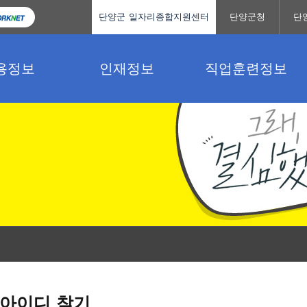
단양군 일자리종합지원센터
단양군청
단
용정보
인재정보
직업훈련정보
아이디 찾기