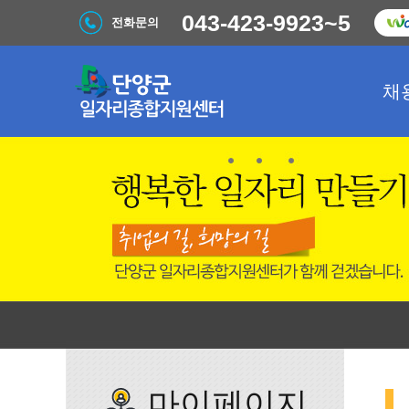
043-423-9923~5
전화문의
채
마이페이지