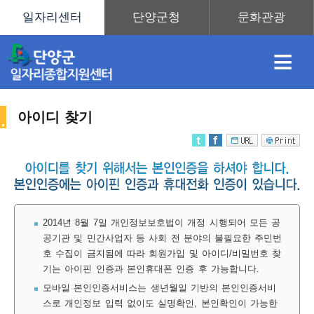
≡
아이디 찾기
채
인
직
취
센
용
재
업
업
터
2014년 8월 7일 개인정보보호법이 개정 시행되어 모든 공
공기관 및 민간사업자 등 사회 전 분야의 불필요한 주민번
호 수집이 금지됨에 따라 회원가입 및 아이디/비밀번호 찾
정
정
훈
도
안
기는 아이핀 인증과 본인휴대폰 인증 후 가능합니다.
모바일 본인인증서비스는 생년월일 기반의 본인인증서비
스로 개인정보 입력 없이도 실명확인, 본인확인이 가능한