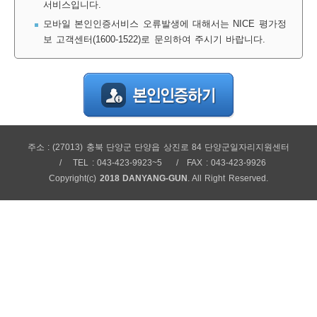
서비스입니다.
보
보
련
우
내
모바일 본인인증서비스 오류발생에 대해서는 NICE 평가정
보 고객센터(1600-1522)로 문의하여 주시기 바랍니다.
정
미
주소 : (27013) 충북 단양군 단양읍 상진로 84 단양군일자리지원센터
보
TEL : 043-423-9923~5
FAX : 043-423-9926
Copyright(c)
2018 DANYANG-GUN
. All Right Reserved.