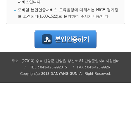
서비스입니다.
보
보
련
우
내
모바일 본인인증서비스 오류발생에 대해서는 NICE 평가정
보 고객센터(1600-1522)로 문의하여 주시기 바랍니다.
정
미
주소 : (27013) 충북 단양군 단양읍 상진로 84 단양군일자리지원센터
보
TEL : 043-423-9923~5
FAX : 043-423-9926
Copyright(c)
2018 DANYANG-GUN
. All Right Reserved.