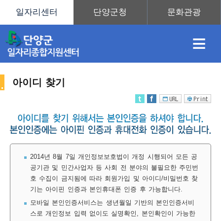
≡
아이디 찾기
채
인
직
취
센
용
재
업
업
터
2014년 8월 7일 개인정보보호법이 개정 시행되어 모든 공
공기관 및 민간사업자 등 사회 전 분야의 불필요한 주민번
호 수집이 금지됨에 따라 회원가입 및 아이디/비밀번호 찾
정
정
훈
도
안
기는 아이핀 인증과 본인휴대폰 인증 후 가능합니다.
모바일 본인인증서비스는 생년월일 기반의 본인인증서비
스로 개인정보 입력 없이도 실명확인, 본인확인이 가능한