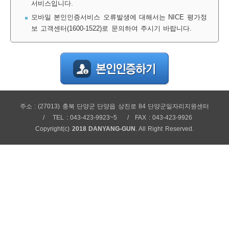
서비스입니다.
보
보
련
우
내
모바일 본인인증서비스 오류발생에 대해서는 NICE 평가정
보 고객센터(1600-1522)로 문의하여 주시기 바랍니다.
정
미
주소 : (27013) 충북 단양군 단양읍 상진로 84 단양군일자리지원센터
보
TEL : 043-423-9923~5
FAX : 043-423-9926
Copyright(c)
2018 DANYANG-GUN
. All Right Reserved.