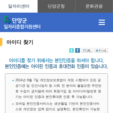
≡
아이디 찾기
채
인
직
취
센
용
재
업
업
터
2014년 8월 7일 개인정보보호법이 개정 시행되어 모든 공
공기관 및 민간사업자 등 사회 전 분야의 불필요한 주민번
호 수집이 금지됨에 따라 회원가입 및 아이디/비밀번호 찾
정
정
훈
도
안
기는 아이핀 인증과 본인휴대폰 인증 후 가능합니다.
모바일 본인인증서비스는 생년월일 기반의 본인인증서비
스로 개인정보 입력 없이도 실명확인, 본인확인이 가능한