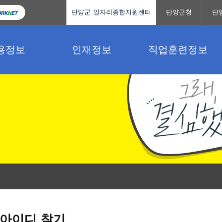
단양군 일자리종합지원센터
단양군청
단
용정보
인재정보
직업훈련정보
아이디 찾기