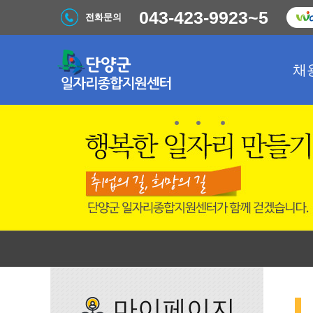
043-423-9923~5
전화문의
채
마이페이지