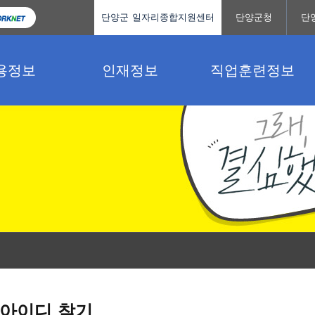
단양군 일자리종합지원센터
단양군청
단
용정보
인재정보
직업훈련정보
아이디 찾기