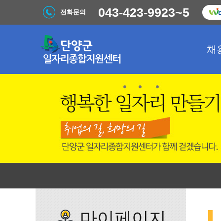
043-423-9923~5
전화문의
채
마이페이지