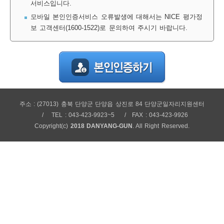
서비스입니다.
보
보
련
우
내
모바일 본인인증서비스 오류발생에 대해서는 NICE 평가정
보 고객센터(1600-1522)로 문의하여 주시기 바랍니다.
정
미
주소 : (27013) 충북 단양군 단양읍 상진로 84 단양군일자리지원센터
보
TEL : 043-423-9923~5
FAX : 043-423-9926
Copyright(c)
2018 DANYANG-GUN
. All Right Reserved.