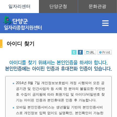
≡
아이디 찾기
채
인
직
취
센
용
재
업
업
터
2014년 8월 7일 개인정보보호법이 개정 시행되어 모든 공
공기관 및 민간사업자 등 사회 전 분야의 불필요한 주민번
호 수집이 금지됨에 따라 회원가입 및 아이디/비밀번호 찾
정
정
훈
도
안
기는 아이핀 인증과 본인휴대폰 인증 후 가능합니다.
모바일 본인인증서비스는 생년월일 기반의 본인인증서비
스로 개인정보 입력 없이도 실명확인, 본인확인이 가능한