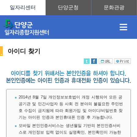
≡
아이디 찾기
채
인
직
취
센
용
재
업
업
터
2014년 8월 7일 개인정보보호법이 개정 시행되어 모든 공
공기관 및 민간사업자 등 사회 전 분야의 불필요한 주민번
호 수집이 금지됨에 따라 회원가입 및 아이디/비밀번호 찾
정
정
훈
도
안
기는 아이핀 인증과 본인휴대폰 인증 후 가능합니다.
모바일 본인인증서비스는 생년월일 기반의 본인인증서비
스로 개인정보 입력 없이도 실명확인, 본인확인이 가능한