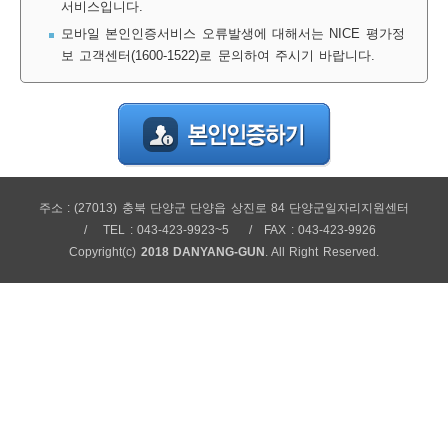
서비스입니다.
보
보
련
우
내
모바일 본인인증서비스 오류발생에 대해서는 NICE 평가정
보 고객센터(1600-1522)로 문의하여 주시기 바랍니다.
정
미
주소 : (27013) 충북 단양군 단양읍 상진로 84 단양군일자리지원센터
보
TEL : 043-423-9923~5
FAX : 043-423-9926
Copyright(c)
2018 DANYANG-GUN
. All Right Reserved.