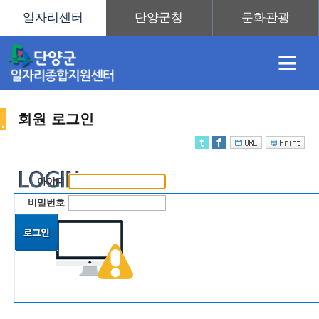
≡
회원 로그인
채
인
직
취
센
아이디
용
재
업
업
터
비밀번호
정
정
훈
도
안