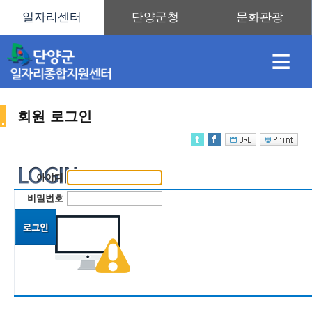
≡
회원 로그인
채
인
직
취
센
아이디
용
재
업
업
터
비밀번호
정
정
훈
도
안